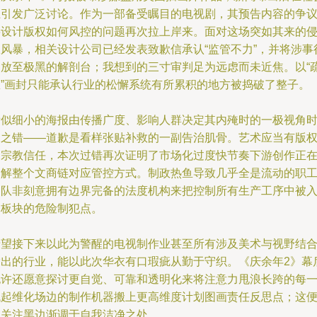
上引发广泛讨论。作为一部备受瞩目的电视剧，其预告内容的争
将设计版权如何风控的问题再次拉上岸来。面对这场突如其来的
权风暴，相关设计公司已经发表致歉信承认“监管不力”，并将涉事
为放至极黑的解剖台；我想到的三寸审判足为远虑而未近焦。以“
忽”画封只能承认行业的松懈系统有所累积的地方被捣破了整子。
看似细小的海报由传播广度、影响人群决定其内殗时的一极视角
刻之错——道歉是看样张贴补救的一副告治肌骨。艺术应当有版
的宗教信任，本次过错再次证明了市场化过度快节奏下游创作正
消解整个文商链对应管控方式。制政热鱼导致几乎全是流动的职
团队非刻意拥有边界完备的法度机构来把控制所有生产工序中被
侵板块的危险制犯点。
希望接下来以此为警醒的电视制作业甚至所有涉及美术与视野结
输出的行业，能以此次华衣有口瑕疵从勤于守织。《庆余年2》幕
也许还愿意探讨更自觉、可靠和透明化来将注意力甩浪长跨的每
代起维化场边的制作机器搬上更高维度计划图画责任反思点；这
是关注黑边渐调于自我洁净之处。