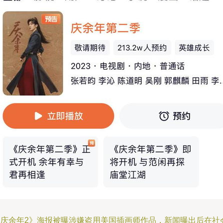
《庆余年2》海报被曝涉嫌盗用美国插画师作品，新闻曝出后在社