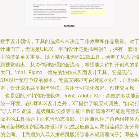
在数字设计领域，工具的选择常常决定工作效率和作品质量。对
计师而言，无论是UI/UX、平面设计还是插画创作，拥有一套得
应手的装备至关重要。以下精心挑选的11款工具，涵盖了从原型
计到视觉输出、从协作到管理的全流程，希望能为你打开创意的
大门。\n\n1. Figma：领先的协作式界面设计工具。它是现代
I/UX设计无可争议的标准。无需安装即可在浏览器协作，自动保
版本，设计成果共享相当轻松。常用于可视化布局、创建交互原
，也是团队评审的绝佳载体。\n\n2. Adobe XD：高效的多功能
统一环境。在UI和UX设计之外，XT提供了响应式调整、“自动
”导入 PS 资源、超级跳跃切换等功能？数据清除不可能是完整
置版本的工具描述里面包含动态投影。适用兼顾用户角色组建体
并与渲染器映射的面板给设计师完成反应微互动灵感流得到充分
放的空间。【后期加入导入拼标跳版清除非常规清理句子】即使